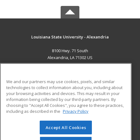
Louisiana State University - Alexandria
8100 Hwy. 71 South
Alexandria, LA 71302 US
MAIN CONTENT
Career Training
We and our partners may use cookies, pixels, and similar
technologies to collect information about you, including about
ADDITIONAL RESOURCES
your browsing activities and devices. This may result in your
information being collected by our third-party partners. By
Military
Student Blog
choosing to "Accept All Cookies", you agree to these practices,
Financial Assistance
including as described in the
Privacy Policy
Help
Accept All Cookies
© 2026 ed2go, a division of Cengage Learning. All rights
reserved. The material on this site cannot be reproduced or