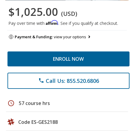
$1,025.00
(USD)
Affirm
Pay over time with
. See if you qualify at checkout.
Payment & Funding:
view your options
ENROLL NOW
Call Us: 855.520.6806
phone
schedule
57 course hrs
Code ES-GES2188