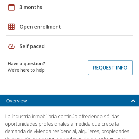
calendar_today
3 months
grid_on
Open enrollment
speed
Self paced
Have a question?
REQUEST INFO
We're here to help
Overview
La industria inmobiliaria continúa ofreciendo sólidas
oportunidades profesionales a medida que crece la
demanda de vivienda residencial, alquileres, propiedades
de inversión y servicios de reubicación en todo Estados