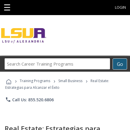
☰
LOGIN
Search
Go
Career
Training
›
›
›
Programs
Training Programs
Small Business
Real Estate:
Estrategias para Alcanzar el Éxito
phone
Call Us: 855.520.6806
Real Estate: Estrategias para