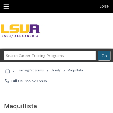
☰
LOGIN
Search
Go
Career
Training
›
›
›
Programs
Training Programs
Beauty
Maquillista
phone
Call Us: 855.520.6806
Maquillista