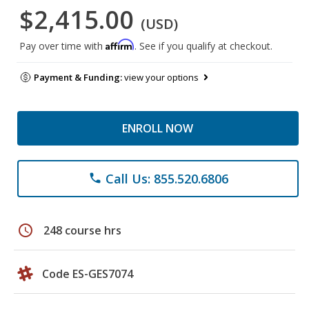
$2,415.00
(USD)
Affirm
Pay over time with
. See if you qualify at checkout.
Payment & Funding:
view your options
ENROLL NOW
Call Us: 855.520.6806
phone
schedule
248 course hrs
Code ES-GES7074