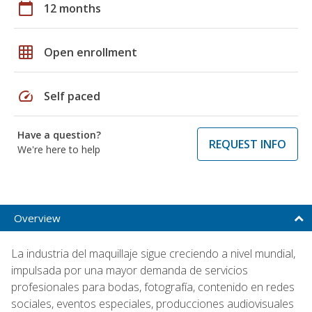
calendar_today
12 months
grid_on
Open enrollment
speed
Self paced
Have a question?
REQUEST INFO
We're here to help
Overview
La industria del maquillaje sigue creciendo a nivel mundial,
impulsada por una mayor demanda de servicios
profesionales para bodas, fotografía, contenido en redes
sociales, eventos especiales, producciones audiovisuales