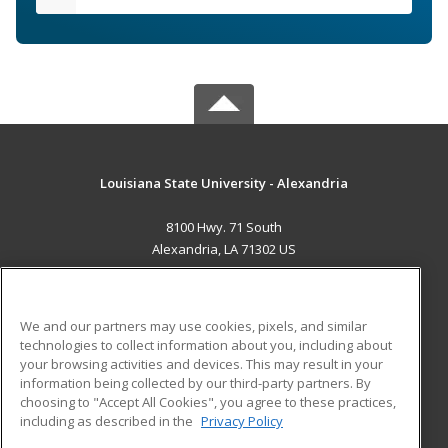
Louisiana State University - Alexandria
8100 Hwy. 71 South
Alexandria, LA 71302 US
MAIN CONTENT
Career Training
We and our partners may use cookies, pixels, and similar
technologies to collect information about you, including about
ADDITIONAL RESOURCES
your browsing activities and devices. This may result in your
information being collected by our third-party partners. By
Military
Student Blog
choosing to "Accept All Cookies", you agree to these practices,
Financial Assistance
including as described in the
Privacy Policy
Help