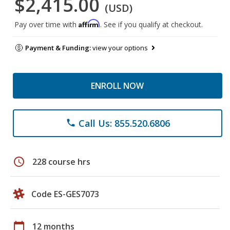
$2,415.00
(USD)
Affirm
Pay over time with
. See if you qualify at checkout.
Payment & Funding:
view your options
ENROLL NOW
Call Us: 855.520.6806
phone
schedule
228 course hrs
Code ES-GES7073
calendar_today
12 months