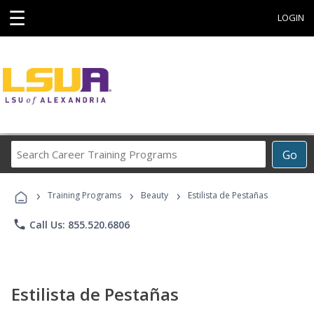
☰
LOGIN
Search
Go
Career
Training
›
›
›
Programs
Training Programs
Beauty
Estilista de Pestañas
phone
Call Us: 855.520.6806
Estilista de Pestañas