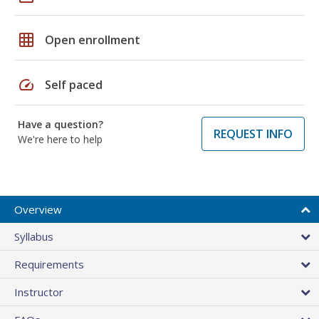
grid_on
Open enrollment
speed
Self paced
Have a question?
REQUEST INFO
We're here to help
Overview
Syllabus
Requirements
Instructor